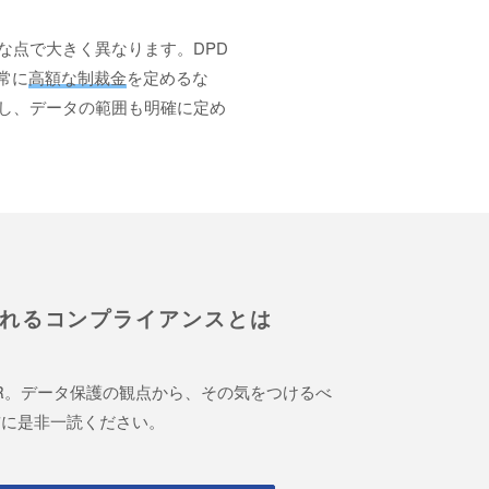
 とは様々な点で大きく異なります。DPD
常に
高額な制裁金
を定めるな
にし、データの範囲も明確に定め
られるコンプライアンスとは
PR。データ保護の観点から、その気をつけるべ
前に是非一読ください。