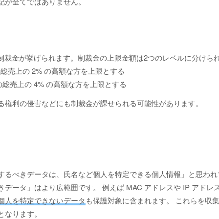
記が全てではありません。
な制裁金が挙げられます。制裁金の上限金額は2つのレベルに分けら
の総売上の 2% の高額な方を上限とする
界の総売上の 4% の高額な方を上限とする
る権利の侵害などにも制裁金が課せられる可能性があります。
するべきデータは、氏名など個人を特定できる個人情報」と思われて
データ」はより広範囲です。 例えば MAC アドレスや IP アド
個人を特定できないデータ
も保護対象に含まれます。 これらを収
となります。