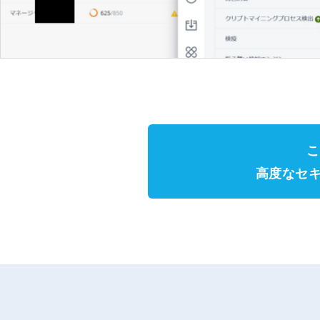
こ
高度なセ